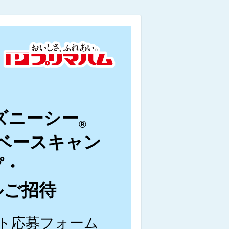
ズニーシー
®
ベースキャン
プ・
ルご招待
ト応募フォーム