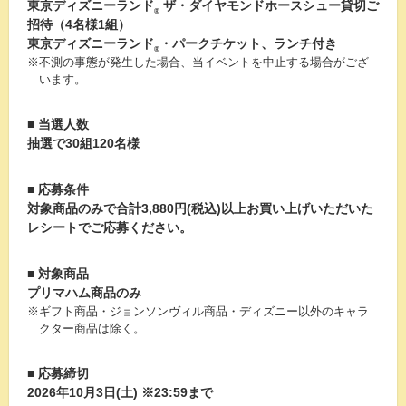
東京ディズニーランド
ザ・ダイヤモンドホースシュー貸切ご
®
招待（4名様1組）
東京ディズニーランド
・パークチケット、ランチ付き
®
※不測の事態が発生した場合、当イベントを中止する場合がござ
います。
■ 当選人数
抽選で
30組120名様
■ 応募条件
対象商品のみで
合計3,880円(税込)以上
お買い上げいただいた
レシートでご応募ください。
■ 対象商品
プリマハム商品のみ
※ギフト商品・ジョンソンヴィル商品・ディズニー以外のキャラ
クター商品は除く。
■ 応募締切
2026年10月3日(土) ※23:59まで